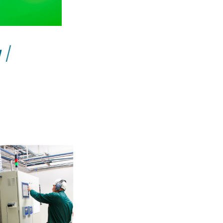
sal
|