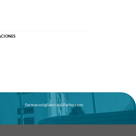
ACIONES
farmacovigilancia@ifarbo.com