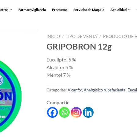
otros
Farmacovigilancia
Productos
Servicios de Maquila
Actualidad
INICIO
/
TIPO DE VENTA
/
PRODUCTO DE V
GRIPOBRON 12g
Eucaliptol 5 %
Alcanfor 5 %
Mentol 7 %
Categorías:
Alcanfor
,
Analgésico rubefaciente
,
Eucal
Compartir