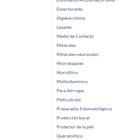
Expectorante
Higiene íntima
Laxante
Medio de Contacto
Minerales
Minerales neuronales
Miorrelajante
Mucolítico
Multivitamínico
Para Verrugas
Pediculicida
Preparados Estomatológicos
Protección bucal
Protector de la piel
Queratolitico