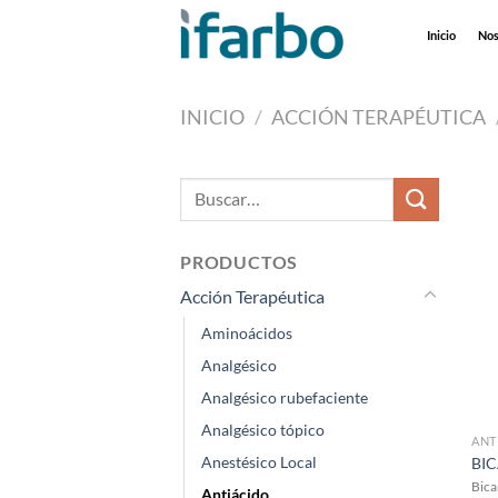
Saltar
Inicio
Nos
al
contenido
INICIO
/
ACCIÓN TERAPÉUTICA
Buscar
por:
PRODUCTOS
Acción Terapéutica
Aminoácidos
Analgésico
Analgésico rubefaciente
Analgésico tópico
ANT
Anestésico Local
BI
Bica
Antiácido