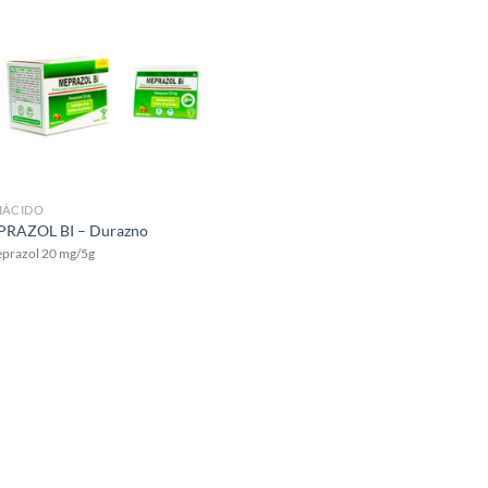
IÁCIDO
RAZOL BI – Durazno
prazol 20 mg/5g