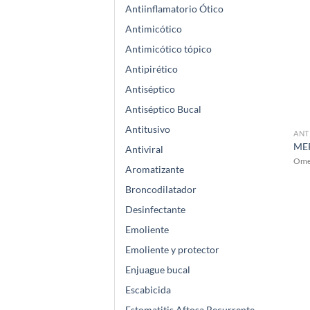
Antiinflamatorio Ótico
Antimicótico
Antimicótico tópico
Antipirético
Antiséptico
Antiséptico Bucal
Antitusivo
ANT
MEP
Antiviral
Ome
Aromatizante
Broncodilatador
Desinfectante
Emoliente
Emoliente y protector
Enjuague bucal
Escabicida
Estomatitis Aftosa Recurrente