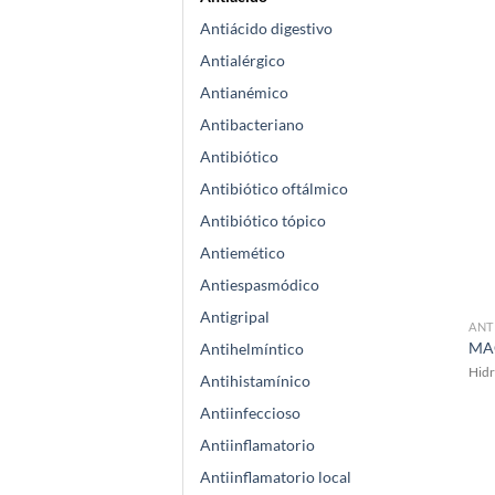
Antiácido digestivo
Antialérgico
Antianémico
Antibacteriano
Antibiótico
Antibiótico oftálmico
Antibiótico tópico
Antiemético
Antiespasmódico
Antigripal
ANT
MA
Antihelmíntico
Hidr
Antihistamínico
Antiinfeccioso
Antiinflamatorio
Antiinflamatorio local