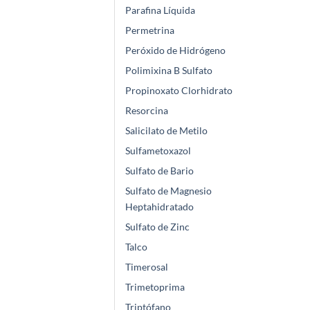
Parafina Líquida
Permetrina
Peróxido de Hidrógeno
Polimixina B Sulfato
Propinoxato Clorhidrato
Resorcina
Salicilato de Metilo
Sulfametoxazol
Sulfato de Bario
Sulfato de Magnesio
Heptahidratado
Sulfato de Zinc
Talco
Timerosal
Trimetoprima
Triptófano