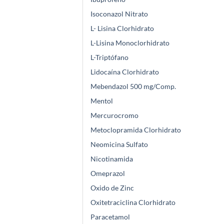
Isoconazol Nitrato
L- Lisina Clorhidrato
L-Lisina Monoclorhidrato
L-Triptófano
Lidocaína Clorhidrato
Mebendazol 500 mg/Comp.
Mentol
Mercurocromo
Metoclopramida Clorhidrato
Neomicina Sulfato
Nicotinamida
Omeprazol
Oxido de Zinc
Oxitetraciclina Clorhidrato
Paracetamol