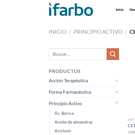
Saltar
Inicio
Nos
al
contenido
INICIO
/
PRINCIPIO ACTIVO
/
C
Buscar
por:
PRODUCTOS
Acción Terapéutica
Forma Farmacéutica
Principio Activo
Ác. Bórico
ANT
Aceite de almendras
CET
Aciclovir
Ceti