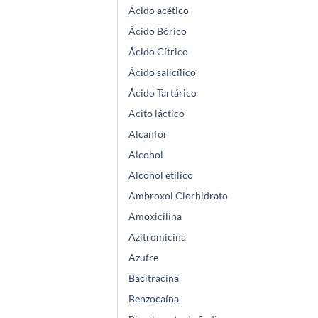
Ácido acético
Ácido Bórico
Ácido Cítrico
Ácido salicílico
Ácido Tartárico
Acito láctico
Alcanfor
Alcohol
Alcohol etílico
Ambroxol Clorhidrato
Amoxicilina
Azitromicina
Azufre
Bacitracina
Benzocaína