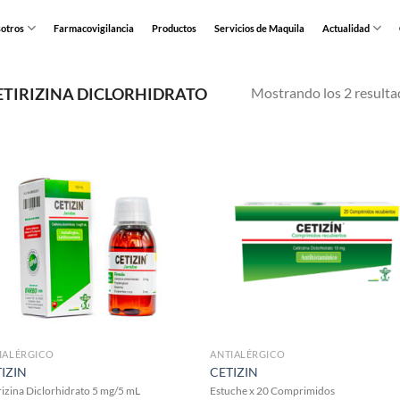
otros
Farmacovigilancia
Productos
Servicios de Maquila
Actualidad
Mostrando los 2 resulta
ETIRIZINA DICLORHIDRATO
IALÉRGICO
ANTIALÉRGICO
IZIN
CETIZIN
rizina Diclorhidrato 5 mg/5 mL
Estuche x 20 Comprimidos