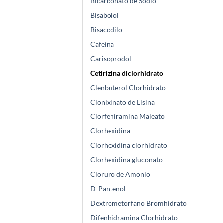
Bicarbonato de Sodio
Bisabolol
Bisacodilo
Cafeína
Carisoprodol
Cetirizina diclorhidrato
Clenbuterol Clorhidrato
Clonixinato de Lisina
Clorfeniramina Maleato
Clorhexidina
Clorhexidina clorhidrato
Clorhexidina gluconato
Cloruro de Amonio
D-Pantenol
Dextrometorfano Bromhidrato
Difenhidramina Clorhidrato