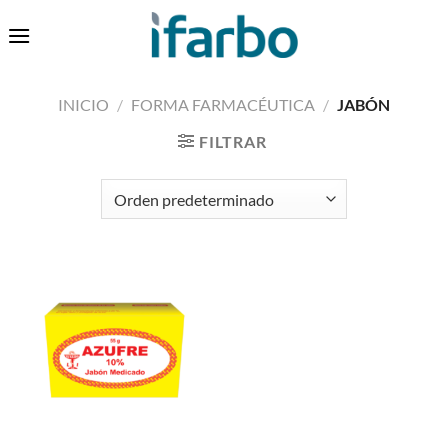
Saltar
0
al
contenido
INICIO
/
FORMA FARMACÉUTICA
/
JABÓN
FILTRAR