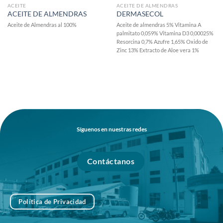
ACEITE
ACEITE DE ALMENDRAS
ACEITE DE ALMENDRAS
DERMASECOL
Aceite de Almendras al 100%
Aceite de almendras 5% Vitamina A
palmitato 0,059% Vitamina D3 0,00025%
Resorcina 0,7% Azufre 1,65% Oxido de
Zinc 13% Extracto de Aloe vera 1%
Síguenos en nuestras redes
Contáctanos
Política de Privacidad