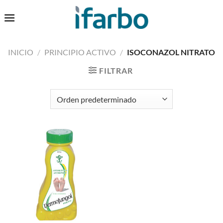
Saltar
0
al
contenido
INICIO
/
PRINCIPIO ACTIVO
/
ISOCONAZOL NITRATO
FILTRAR