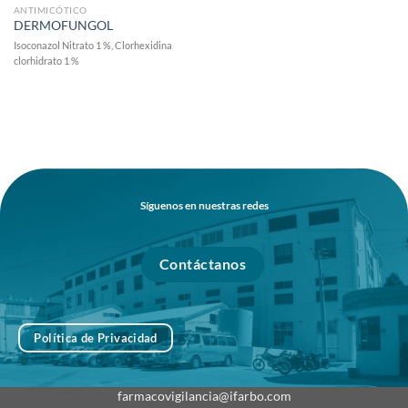
ANTIMICÓTICO
DERMOFUNGOL
Isoconazol Nitrato 1 %, Clorhexidina
clorhidrato 1 %
Síguenos en nuestras redes
Contáctanos
Política de Privacidad
farmacovigilancia@ifarbo.com