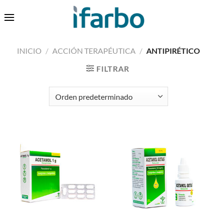
Saltar
0
al
contenido
INICIO
/
ACCIÓN TERAPÉUTICA
/
ANTIPIRÉTICO
FILTRAR