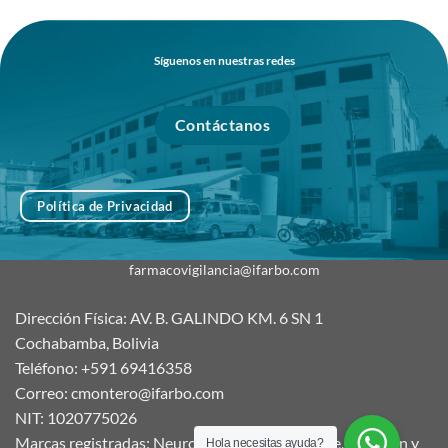
Síguenos en nuestras redes
Contáctanos
Política de Privacidad
farmacovigilancia@ifarbo.com
Dirección Física: AV. B. GALINDO KM. 6 SN 1
Cochabamba, Bolivia
Teléfono: +591 69416358
Correo: cmontero@ifarbo.com
NIT: 1020775026
Marcas registradas: Neurocerebrin, Ifarborange, Nutritón y
Hola necesitas ayuda?