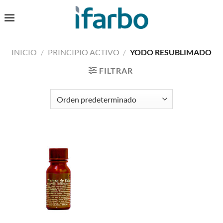
Saltar
0
al
contenido
INICIO
/
PRINCIPIO ACTIVO
/
YODO RESUBLIMADO
FILTRAR