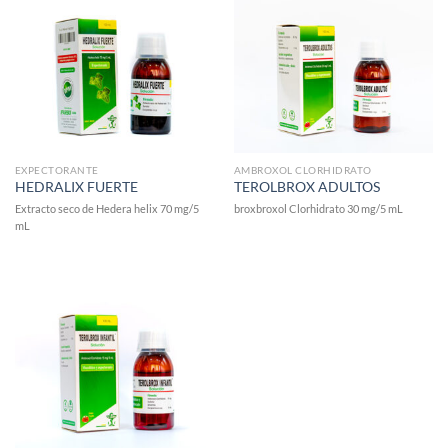
EXPECTORANTE
AMBROXOL CLORHIDRATO
HEDRALIX FUERTE
TEROLBROX ADULTOS
Extracto seco de Hedera helix 70 mg/5
broxbroxol Clorhidrato 30 mg/5 mL
mL