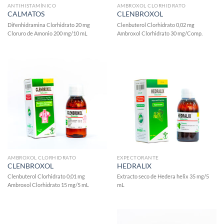
ANTIHISTAMÍNICO
AMBROXOL CLORHIDRATO
CALMATOS
CLENBROXOL
Difenhidramina Clorhidrato 20 mg
Clenbuterol Clorhidrato 0,02 mg
Cloruro de Amonio 200 mg/10 mL
Ambroxol Clorhidrato 30 mg/Comp.
AMBROXOL CLORHIDRATO
EXPECTORANTE
CLENBROXOL
HEDRALIX
Clenbuterol Clorhidrato 0,01 mg
Extracto seco de Hedera helix 35 mg/5
Ambroxol Clorhidrato 15 mg/5 mL
mL