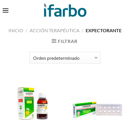
Saltar
0
al
contenido
INICIO
/
ACCIÓN TERAPÉUTICA
/
EXPECTORANTE
FILTRAR