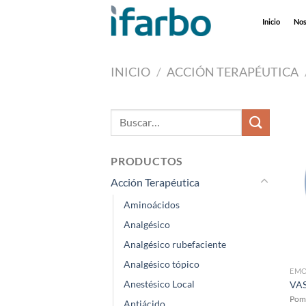
Saltar
Inicio
Nos
al
contenido
INICIO
/
ACCIÓN TERAPÉUTICA
Buscar
por:
PRODUCTOS
Acción Terapéutica
Aminoácidos
Analgésico
Analgésico rubefaciente
Analgésico tópico
EMO
Anestésico Local
VA
Poma
Antiácido