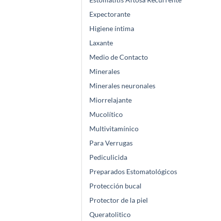
Expectorante
Higiene íntima
Laxante
Medio de Contacto
Minerales
Minerales neuronales
Miorrelajante
Mucolítico
Multivitamínico
Para Verrugas
Pediculicida
Preparados Estomatológicos
Protección bucal
Protector de la piel
Queratolitico