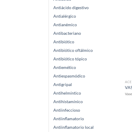
Antiácido digestivo
Antialérgico
Antianémico
Antibacteriano
Antibiótico
Antibiótico oftálmico
Antibiótico tópico
Antiemético
Antiespasmódico
ACE
Antigripal
VAS
Antihelmíntico
Vase
Antihistamínico
Antiinfeccioso
Antiinflamatorio
Antiinflamatorio local