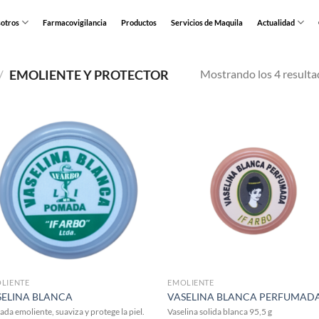
otros
Farmacovigilancia
Productos
Servicios de Maquila
Actualidad
Mostrando los 4 resulta
/
EMOLIENTE Y PROTECTOR
LIENTE
EMOLIENTE
SELINA BLANCA
VASELINA BLANCA PERFUMAD
da emoliente, suaviza y protege la piel.
Vaselina solida blanca 95,5 g