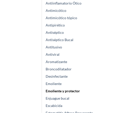
Antiinflamatorio Ótico
Antimicótico
Antimicótico tópico
Antipirético
Antiséptico
Antiséptico Bucal
Antitusivo
Antiviral
Aromatizante
Broncodilatador
Desinfectante
Emoliente
Emoliente y protector
Enjuague bucal
Escabicida
Estomatitis Aftosa Recurrente