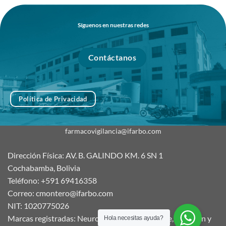
Síguenos en nuestras redes
Contáctanos
Política de Privacidad
farmacovigilancia@ifarbo.com
Dirección Física: AV. B. GALINDO KM. 6 SN 1
Cochabamba, Bolivia
Teléfono: +591 69416358
Correo: cmontero@ifarbo.com
NIT: 1020775026
Marcas registradas: Neurocerebrin, Ifarborange, Nutritón y
Hola necesitas ayuda?